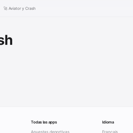
🚀 Aviator y Crash
sh
Todas las apps
Idioma
Apuestas deportivas
Français